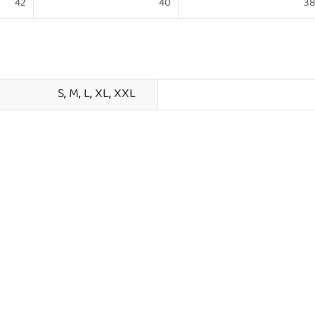
42
40
3
S
,
M
,
L
,
XL
,
XXL