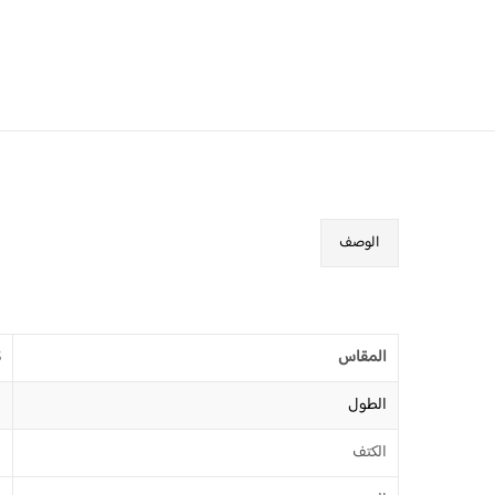
الوصف
المقاس
S
الطول
8
الكتف
0