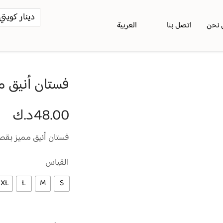
دينار كويتي (
 نحن
اتصل بنا
العربية
فستان أنيق م
48.00
د.ك
فستان أنيق مميز بق
القياس
XL
L
M
S