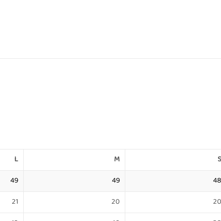
L
M
49
49
4
21
20
2