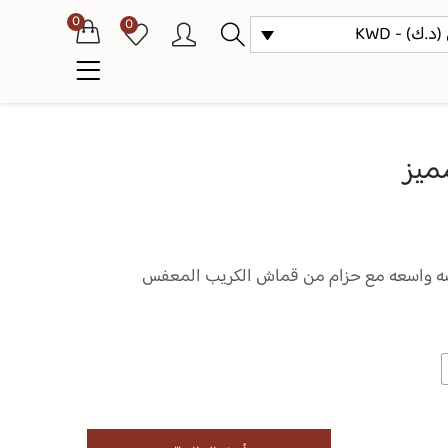
0
0
د.ك) - KWD
ميز
صه واسعه مع حزام من قماش الكريب المعفس