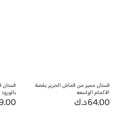
فستان مميز من قماش الحرير بقصة
فستان ق
الاكمام الواسعه
بالورود
64.00
د.ك
9.00