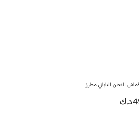
ماش القطن الياباني مطرز
4
د.ك