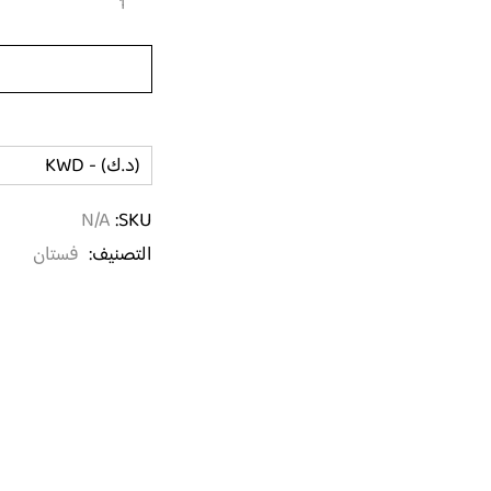
(د.ك) - KWD
N/A
SKU:
التصنيف:
فستان