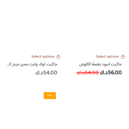
Select options
Select options
جاكيت اسود بقصة الكلوش
جاكيت اوف وايت مميز جينز الصيفي باكمام مشكوكه
56.00
د.ك
64.00
د.ك
54.00
د.ك
Hot