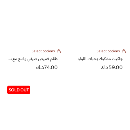
Select options
Select options
جاكيت مشكوك بحبات اللولو
طقم قميص صيفي واسع مع بنطلون بقصة كلوش
59.00
د.ك
74.00
د.ك