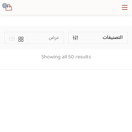
0
Price
التصنيفات
عرض
Showing all 50 results
Categories
Product Color
بني فاتح
زيتي