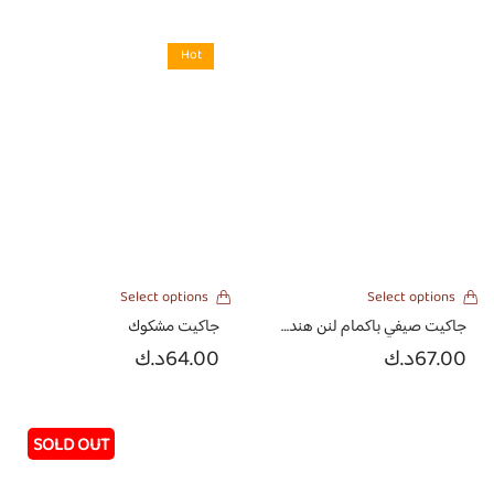
Hot
Select options
Select options
جاكيت صيفي باكمام لنن هندي مطرزه ومشكوك بالخرز الهندي
جاكيت مشكوك
67.00
د.ك
64.00
د.ك