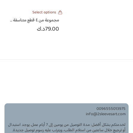
Select options
مجموعة من ٤ قطع متناسقة في بوكس توسليفز
79.00
د.ك
‪0096555013975‬
info@2sleevesart.com
لخدمتكم بشكل أفضل: مدة التوصيل من يومين إلى 7 أيام عمل. يوجد استبدال
أو ترجيع خلال ساعتين من استلام الطلب، ويترتب عليه رسوم توصيل جديدة.