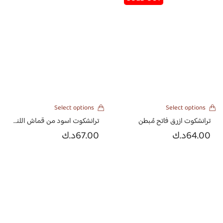
Select options
Select options
ترانشكوت ازرق فاتح مُبطن
ترانشكوت اسود من قماش اللنن جينز
64.00
د.ك
67.00
د.ك