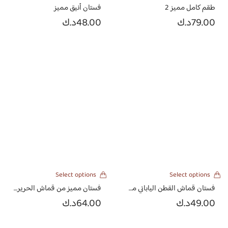
طقم كامل مميز 2
فستان أنيق مميز
79.00
د.ك
48.00
د.ك
Select options
Select options
فستان قماش القطن الياباني مطرز بالورود
فستان مميز من قماش الحرير بقصة الاكمام الواسعه
49.00
د.ك
64.00
د.ك