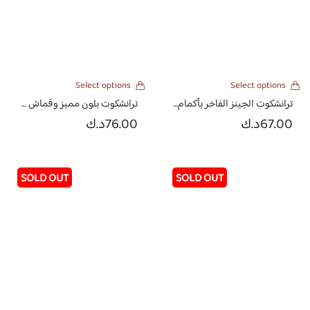
Select options
Select options
ترانشكوت الجينز الفاخر بأكمام من اللنن الهندي
ترانشكوت بلون مميز وقماش صيفي مُبطن واكمام مشكوكه بالخرز والخيوط
67.00
د.ك
76.00
د.ك