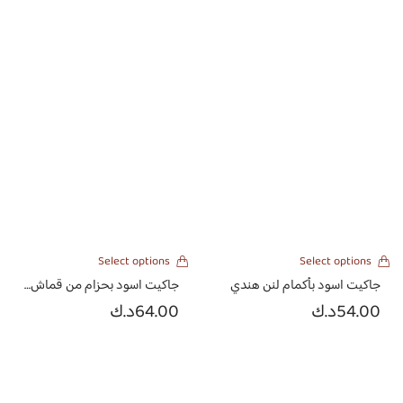
Select options
Select options
جاكيت اسود بأكمام لنن هندي
جاكيت اسود بحزام من قماش المكسيماره الجينز
54.00
د.ك
64.00
د.ك