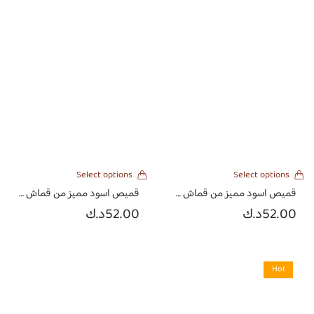
Select options
Select options
قميص اسود مميز من قماش اللنن الهندي باكمام اللنن مطرزه ومشكوكة
قميص اسود مميز من قماش اللنن الهندي باكمام كروهات
52.00
د.ك
52.00
د.ك
Hot