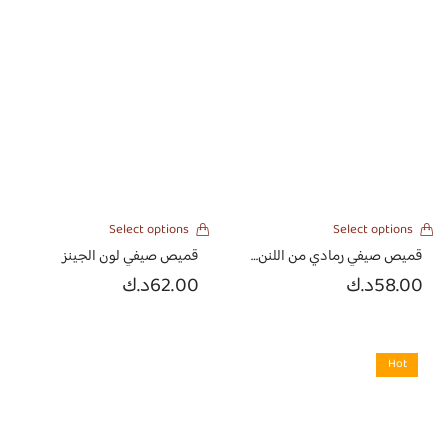
Select options
Select options
قميص صيفي رمادي من اللنن الهندي
قميص صيفي لون الجينز
58.00
د.ك
62.00
د.ك
Hot