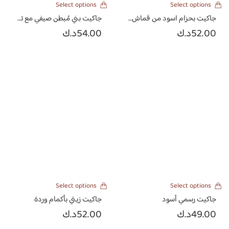
Select options
Select options
جاكيت بحزام اسود من قماش القطن جينز
جاكيت بني مُبطن صيفي مع تطريز من الشامواه الملون
52.00
د.ك
54.00
د.ك
Select options
Select options
جاكيت رسمي أسود
جاكيت زيتي بأكمام وردة
49.00
د.ك
52.00
د.ك