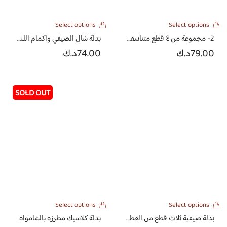
Select options
Select options
2- مجموعة من ٤ قطع متناسقة في بوكس توسليفز
بدلة شال الصيفي واكمام اللنن الهندي المطرز والمشكوك بالكرستال
79.00
د.ك
74.00
د.ك
Select options
Select options
بدلة صيفية ثلاث قطع من القطن الياباني بتصميم أنيق
بدلة كلاسيك مطرزه بالشامواه