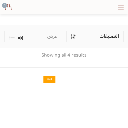
Lost password?
0
Price
التصنيفات
عرض
Showing all 4 results
Categories
Hot
Product Color
بني فاتح
زيتي