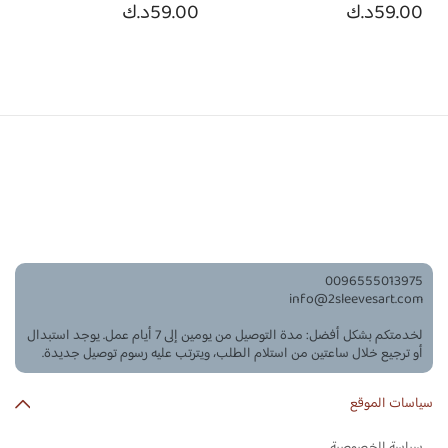
59.00
د.ك
59.00
د.ك
‪0096555013975‬
info@2sleevesart.com
لخدمتكم بشكل أفضل: مدة التوصيل من يومين إلى 7 أيام عمل. يوجد استبدال
أو ترجيع خلال ساعتين من استلام الطلب، ويترتب عليه رسوم توصيل جديدة.
سياسات الموقع
سياسة الخصوصية